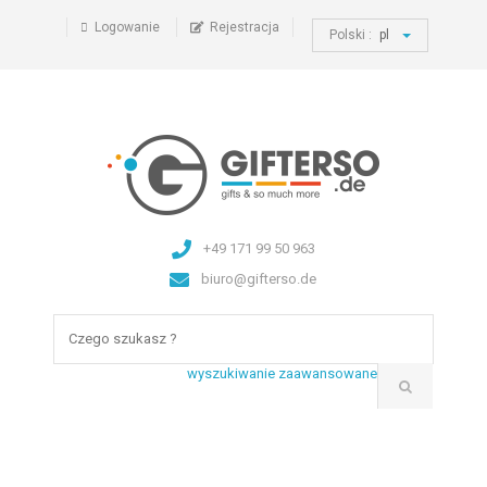
Logowanie
Rejestracja
Polski :
pl
+49 171 99 50 963
biuro@gifterso.de
wyszukiwanie zaawansowane