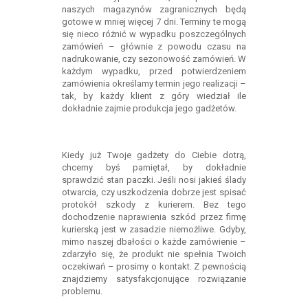
naszych magazynów zagranicznych będą
gotowe w mniej więcej 7 dni. Terminy te mogą
się nieco różnić w wypadku poszczególnych
zamówień – głównie z powodu czasu na
nadrukowanie, czy sezonowość zamówień. W
każdym wypadku, przed potwierdzeniem
zamówienia określamy termin jego realizacji –
tak, by każdy klient z góry wiedział ile
dokładnie zajmie produkcja jego gadżetów.
Kiedy już Twoje gadżety do Ciebie dotrą,
chcemy byś pamiętał, by dokładnie
sprawdzić stan paczki. Jeśli nosi jakieś ślady
otwarcia, czy uszkodzenia dobrze jest spisać
protokół szkody z kurierem. Bez tego
dochodzenie naprawienia szkód przez firmę
kurierską jest w zasadzie niemożliwe. Gdyby,
mimo naszej dbałości o każde zamówienie –
zdarzyło się, że produkt nie spełnia Twoich
oczekiwań – prosimy o kontakt. Z pewnością
znajdziemy satysfakcjonujące rozwiązanie
problemu.