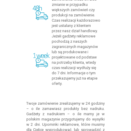
zmianie w przypadku
większych zamówień czy
produkcji na zamówienie.
Czas realizacji każdorazowo
jest ustalany z klientem
przez nasz dział handlowy.
Jeżeli gadżety reklamowe
pochodzą z naszych
zagranicznych magazynów
lub są produkowane i
projektowane od podstaw
na potrzeby klienta, wtedy
czas realizacji wydłuży się
do 7 dni. Informacje o tym
przekazujemy już na etapie
oferty.
Twoje zamówienie zrealizujemy w 24 godziny
– o ile zamawiasz produkty bez nadruku.
Gadżety z nadrukiem – o ile mamy je w
polskim magazynie przygotujemy do wysyłki
w 2 dni. Upominki reklamowe, które musimy
dla Ciebie wyprodukować, lub sprowadzić z