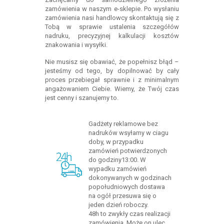
zamówienia w naszym e-sklepie. Po wysłaniu
zamówienia nasi handlowcy skontaktują się z
Tobą w sprawie ustalenia szczegółów
nadruku, precyzyjnej kalkulacji kosztów
znakowania i wysyłki.
Nie musisz się obawiać, że popełnisz błąd –
jesteśmy od tego, by dopilnować by cały
proces przebiegał sprawnie i z minimalnym
angażowaniem Ciebie. Wiemy, że Twój czas
jest cenny i szanujemy to.
Gadżety reklamowe bez
nadruków wsyłamy w ciagu
doby, w przypadku
zamówień potwierdzonych
do godziny13:00. W
wypadku zamówień
dokonywanych w godzinach
popołudniowych dostawa
na ogół przesuwa się o
jeden dzień roboczy.
48h to zwykły czas realizacji
zamówienia. Może on ulec