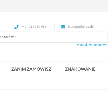
+49 171 99 50 963
biuro@gifterso.de
wyszukiwanie zaawa
ZANIM ZAMÓWISZ
ZNAKOWANIE