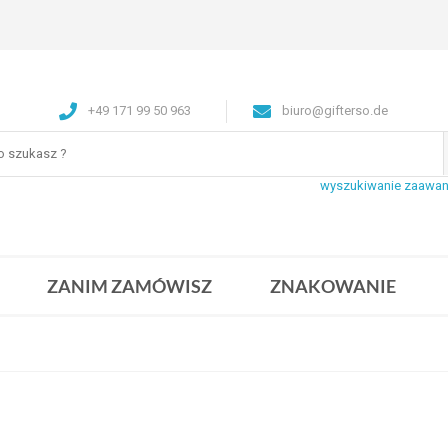
+49 171 99 50 963
biuro@gifterso.de
wyszukiwanie zaawa
ZANIM ZAMÓWISZ
ZNAKOWANIE