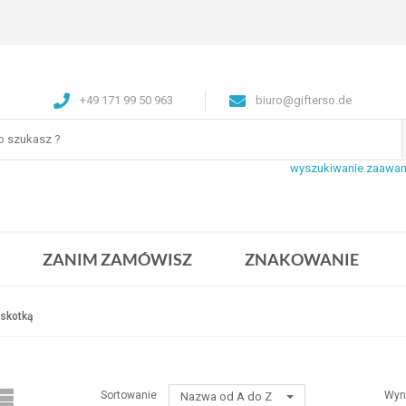
+49 171 99 50 963
biuro@gifterso.de
wyszukiwanie zaawa
ZANIM ZAMÓWISZ
ZNAKOWANIE
askotką
Sortowanie
Wyn
Nazwa od A do Z