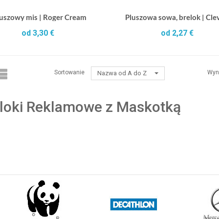
uszowy mis | Roger Cream
Pluszowa sowa, brelok | Cle
od 3,30 €
od 2,27 €
Sortowanie
Wyn
Nazwa od A do Z
loki Reklamowe z Maskotką