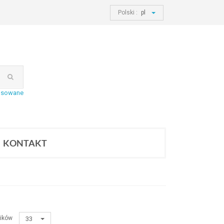
Polski :
pl
nsowane
KONTAKT
ików
33