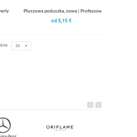
verly
Pluszowa poduszka, sowa | Professowl
od 5,15 €
ików
33