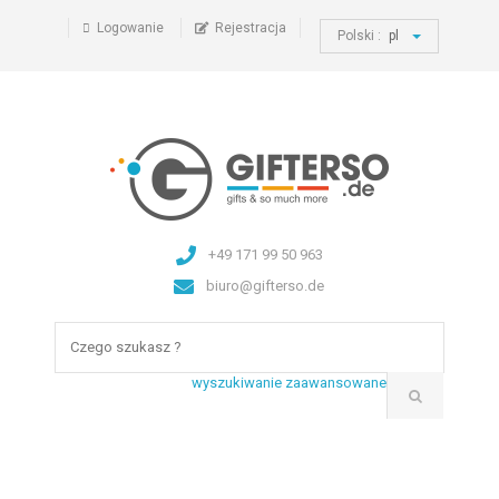
Logowanie
Rejestracja
Polski :
pl
+49 171 99 50 963
biuro@gifterso.de
wyszukiwanie zaawansowane