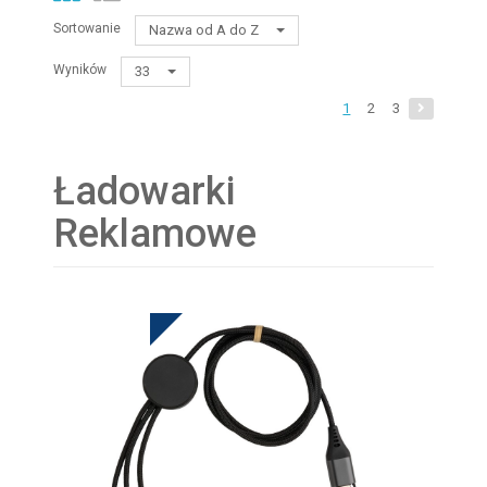
Sortowanie
Nazwa od A do Z
Wyników
33
1
2
3
Ładowarki
Reklamowe
HOT DEAL