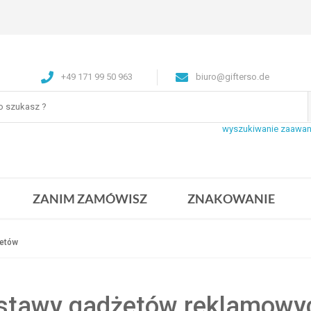
+49 171 99 50 963
biuro@gifterso.de
wyszukiwanie zaawa
ZANIM ZAMÓWISZ
ZNAKOWANIE
etów
stawy gadżetów reklamowy