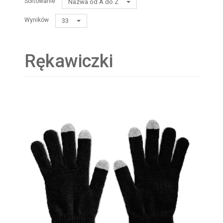
Sortowanie
Nazwa od A do Z
Wyników
33
Rękawiczki