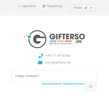
Logowanie
Rejestracja
Polski :
pl
+49 171 99 50 963
biuro@gifterso.de
wyszukiwanie zaawansowane