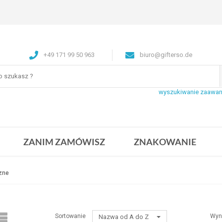
+49 171 99 50 963
biuro@gifterso.de
wyszukiwanie zaawa
ZANIM ZAMÓWISZ
ZNAKOWANIE
zne
Sortowanie
Wyn
Nazwa od A do Z