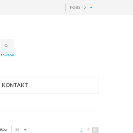
Polski :
pl
nsowane
KONTAKT
ików
33
1
2