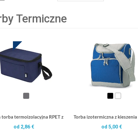
rby Termiczne
 DEAL
 torba termoizolacyjna RPET z certyfikatem GRS na 6 puszek 5L
Torba izotermiczna z kieszenia
od 2,86 €
od 5,00 €