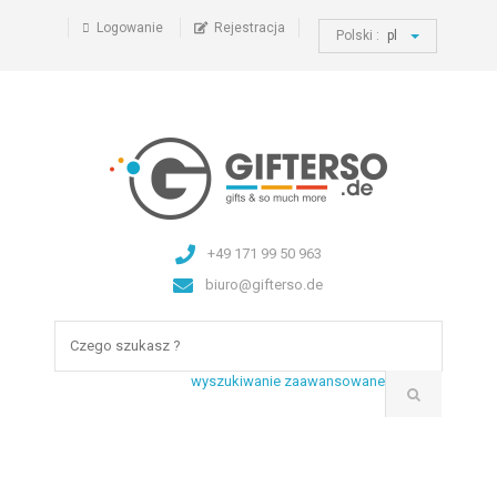
Logowanie
Rejestracja
Polski :
pl
+49 171 99 50 963
biuro@gifterso.de
wyszukiwanie zaawansowane