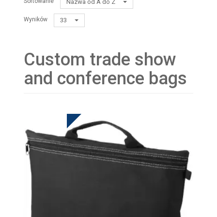
Sortowanie
Nazwa od A do Z
Wyników
33
Custom trade show
and conference bags
HOT DEAL