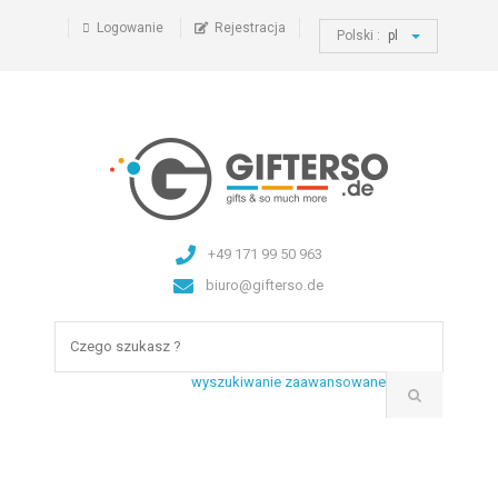
Logowanie
Rejestracja
Polski :
pl
+49 171 99 50 963
biuro@gifterso.de
wyszukiwanie zaawansowane