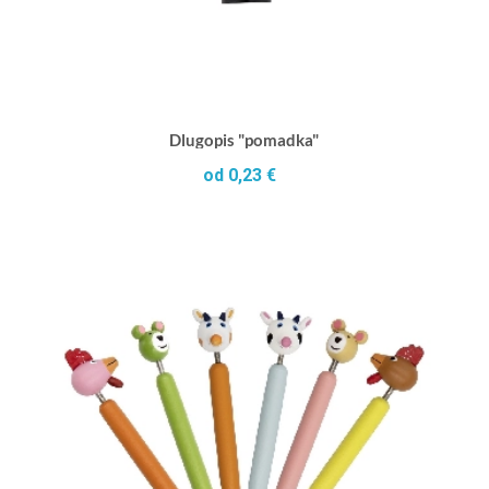
Dlugopis "pomadka"
od 0,23 €