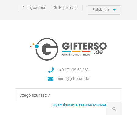
Logowanie
Rejestracja
Polski :
pl
+49 171 99 50 963
biuro@gifterso.de
wyszukiwanie zaawansowane