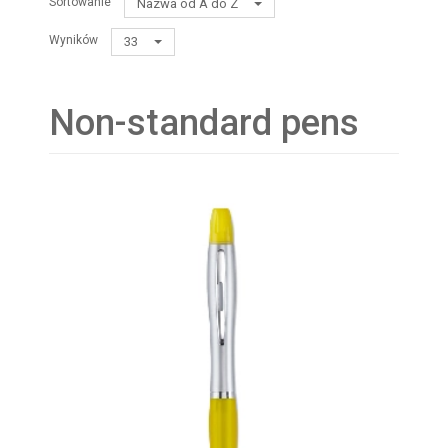
Sortowanie
Nazwa od A do Z
Wyników
33
Non-standard pens