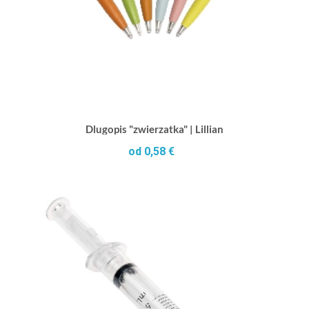
Dlugopis "zwierzatka" | Lillian
od 0,58 €