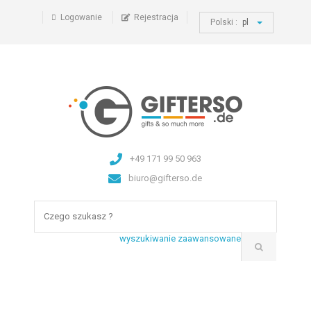
Logowanie
Rejestracja
Polski :
pl
+49 171 99 50 963
biuro@gifterso.de
wyszukiwanie zaawansowane