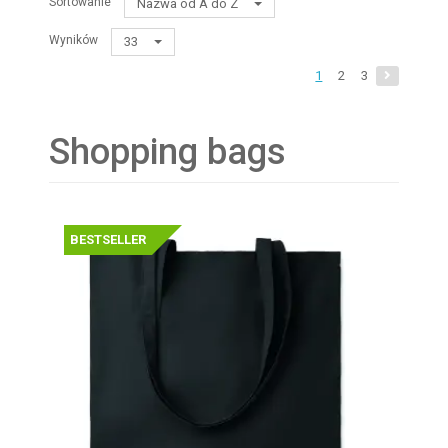
Sortowanie
Nazwa od A do Z
Wyników
33
1
2
3
Shopping bags
BESTSELLER