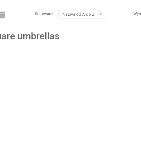
Sortowanie
Wyn
Nazwa od A do Z
are umbrellas