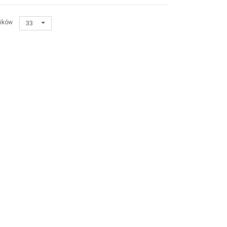
ików
33