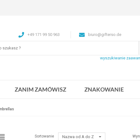
+49 171 99 50 963
biuro@gifterso.de
wyszukiwanie zaawa
ZANIM ZAMÓWISZ
ZNAKOWANIE
mbrellas
Sortowanie
Wyn
Nazwa od A do Z