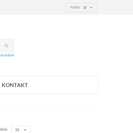
Polski :
pl
nsowane
KONTAKT
ików
33