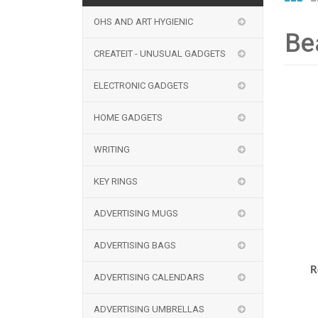
OHS AND ART HYGIENIC
Be
CREATEIT - UNUSUAL GADGETS
ELECTRONIC GADGETS
HOME GADGETS
WRITING
KEY RINGS
ADVERTISING MUGS
ADVERTISING BAGS
R
ADVERTISING CALENDARS
ADVERTISING UMBRELLAS