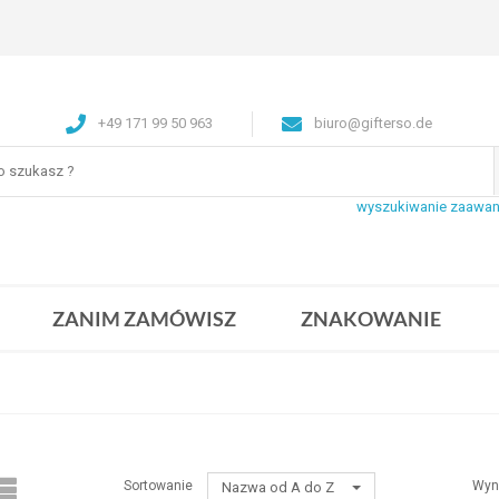
+49 171 99 50 963
biuro@gifterso.de
wyszukiwanie zaawa
ZANIM ZAMÓWISZ
ZNAKOWANIE
Sortowanie
Wyn
Nazwa od A do Z