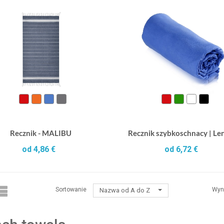
Recznik - MALIBU
Recznik szybkoschnacy | L
od 4,86 €
od 6,72 €
Sortowanie
Wyn
Nazwa od A do Z