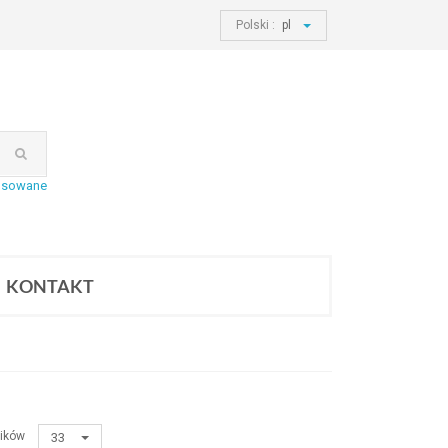
Polski :
pl
nsowane
KONTAKT
ików
33