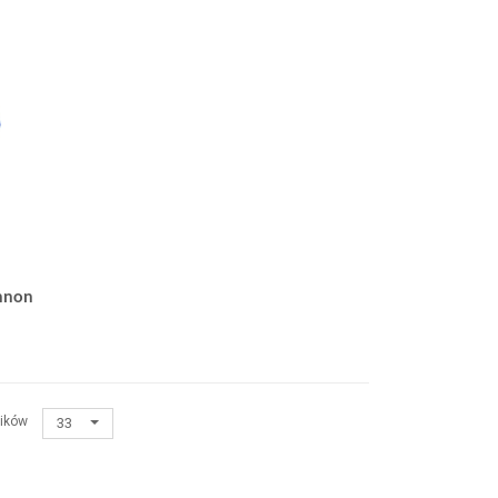
ennon
ików
33