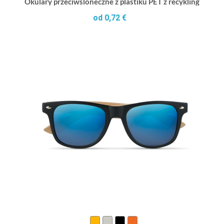
Okulary przeciwsloneczne z plastiku PET z recyklingu Sun 
od 0,72 €