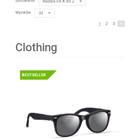
Sortowanie
Nazwa od A do Z
Wyników
33
1
2
3
Clothing
BESTSELLER