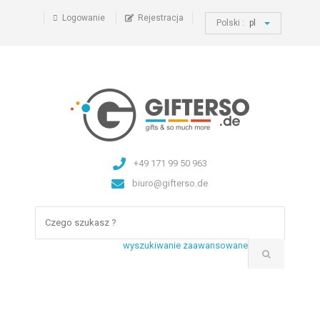
Logowanie
Rejestracja
Polski :
pl
+49 171 99 50 963
biuro@gifterso.de
wyszukiwanie zaawansowane