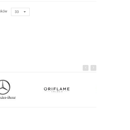
ików
33