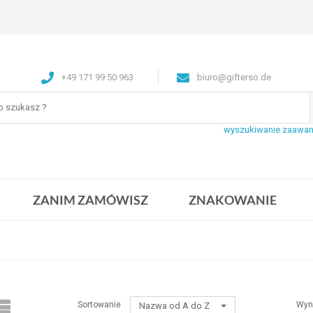
+49 171 99 50 963
biuro@gifterso.de
wyszukiwanie zaawa
ZANIM ZAMÓWISZ
ZNAKOWANIE
Sortowanie
Wyn
Nazwa od A do Z