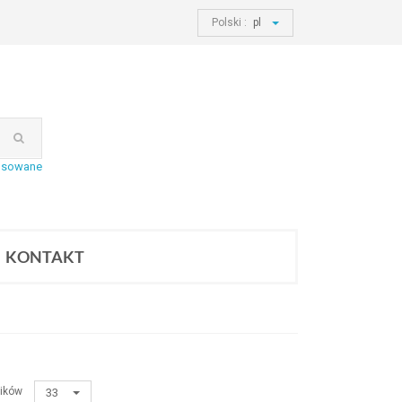
Polski :
pl
nsowane
KONTAKT
ików
33