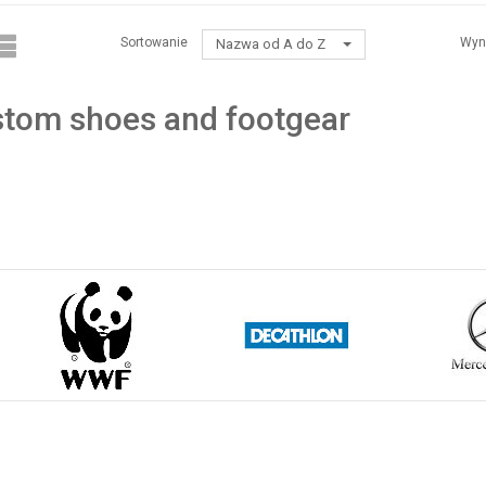
Sortowanie
Wyn
Nazwa od A do Z
tom shoes and footgear