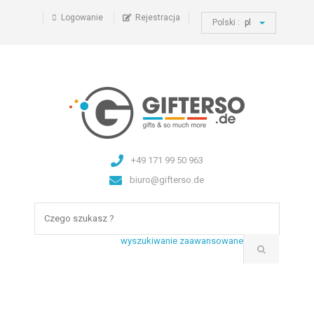
Logowanie
Rejestracja
Polski :
pl
+49 171 99 50 963
biuro@gifterso.de
wyszukiwanie zaawansowane