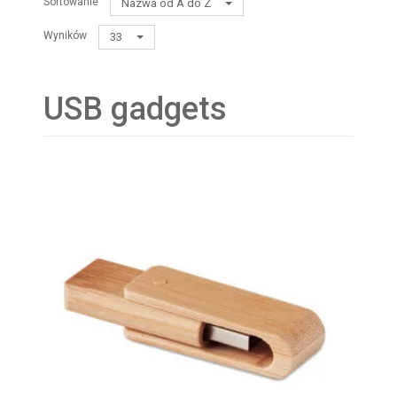
Sortowanie
Nazwa od A do Z
Wyników
33
USB gadgets