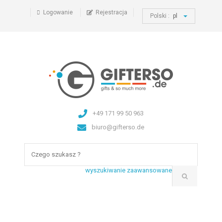
Logowanie
Rejestracja
Polski :
pl
+49 171 99 50 963
biuro@gifterso.de
wyszukiwanie zaawansowane