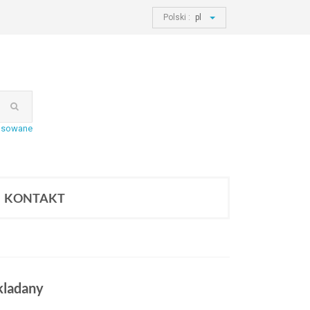
Polski :
pl
nsowane
KONTAKT
kladany