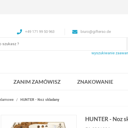
+49 171 99 50 963
biuro@gifterso.de
wyszukiwanie zaawa
ZANIM ZAMÓWISZ
ZNAKOWANIE
klamowe
HUNTER - Noz skladany
HUNTER - Noz s