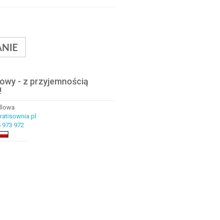
NIE
lowy - z przyjemnością
!
ndlowa
atisownia.pl
 973 972