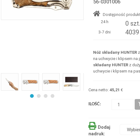
56-0301006
Dostępność produkt
24 h
0 szt
4039 
3-7 dni
Nóż składany HUNTER
z
na uchwycie i klipsem na
składany HUNTER
z duż
uchwycie i klipsem na pa
Cena netto:
45,21
€
ILOŚĆ:
Dodaj
nadruk: