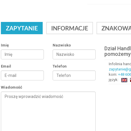
ZAPYTANIE
INFORMACJE
ZNAKOWA
Imię
Nazwisko
Dział Hand
pomożemy
Infolinia ha
Email
Telefon
zapytanie@gr
kom:
+48 606
język:
Wiadomość