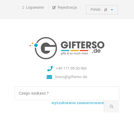
Logowanie
Rejestracja
Polski :
pl
+49 171 99 50 963
biuro@gifterso.de
wyszukiwanie zaawansowane