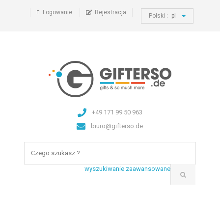
Logowanie
Rejestracja
Polski :
pl
+49 171 99 50 963
biuro@gifterso.de
wyszukiwanie zaawansowane