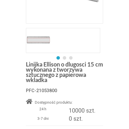
Linijka Ellison o dlugosci 15 cm
wykonana z tworzywa
sztucznego z papierowa
wkladka
PFC-21053800
Dostępność produktu:
24 h
10000 szt.
0 szt.
3-7 dni