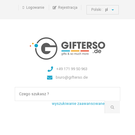
Logowanie
Rejestracja
Polski :
pl
+49 171 99 50 963
biuro@gifterso.de
wyszukiwanie zaawansowane