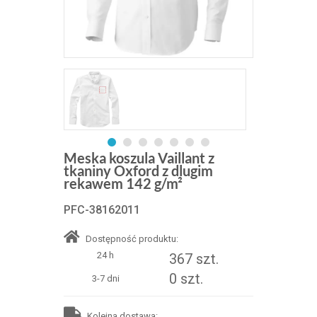
Meska koszula Vaillant z
tkaniny Oxford z dlugim
rekawem 142 g/m²
PFC-38162011
Dostępność produktu:
24 h
367 szt.
0 szt.
3-7 dni
Kolejna dostawa: