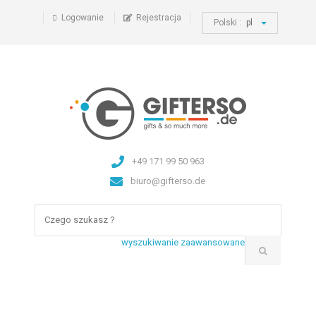
Logowanie
Rejestracja
Polski :
pl
+49 171 99 50 963
biuro@gifterso.de
wyszukiwanie zaawansowane