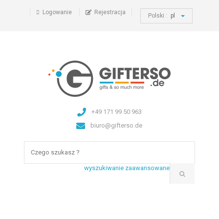
Logowanie
Rejestracja
Polski :
pl
+49 171 99 50 963
biuro@gifterso.de
wyszukiwanie zaawansowane