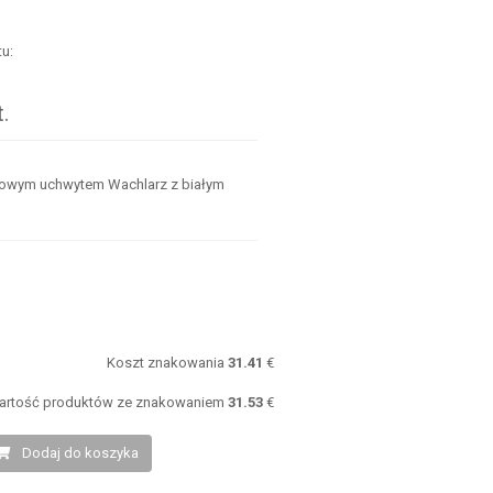
u:
.
t.
ikowym uchwytem Wachlarz z białym
:
Koszt znakowania
31.41
€
artość produktów ze znakowaniem
31.53
€
Dodaj do koszyka