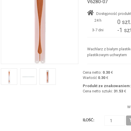
V6280-07
Dostępność produkt
24 h
0 szt
-1 sz
3-7 dni
Wachlarz z białym plast
plastikowym uchwytem
Cena netto:
0.30
€
Wartość
0.30
€
Produkt ze znakowaniem
Cena netto sztuki:
31.53
€
W
ILOŚĆ: