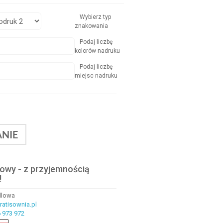
Wybierz typ
znakowania
Podaj liczbę
kolorów nadruku
Podaj liczbę
miejsc nadruku
NIE
lowy - z przyjemnością
!
ndlowa
atisownia.pl
 973 972