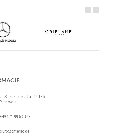
RMACJE
ul. Spółdzielcza 5a , 44-145
Pilchowice
+49 171 99 50 963
biuro@gifterso.de