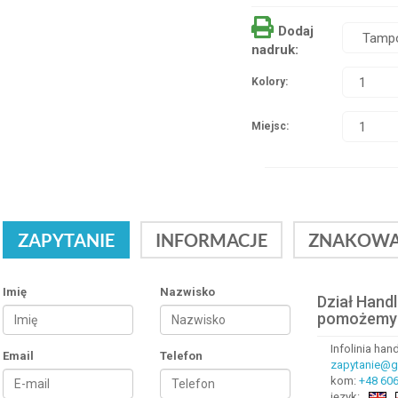
Dodaj
nadruk:
Kolory:
Miejsc:
ZAPYTANIE
INFORMACJE
ZNAKOWA
Imię
Nazwisko
Dział Hand
pomożemy
Infolinia ha
Email
Telefon
zapytanie@gr
kom:
+48 606
język: