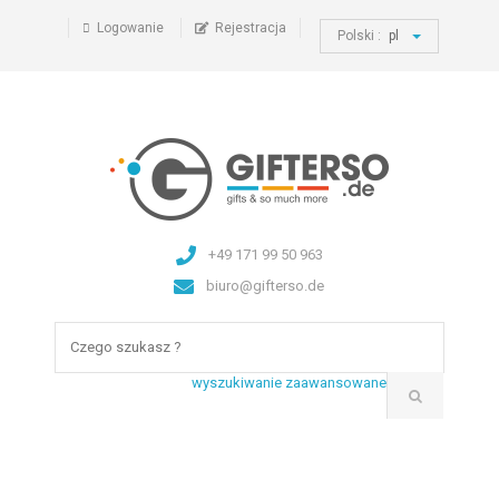
Logowanie
Rejestracja
Polski :
pl
+49 171 99 50 963
biuro@gifterso.de
wyszukiwanie zaawansowane