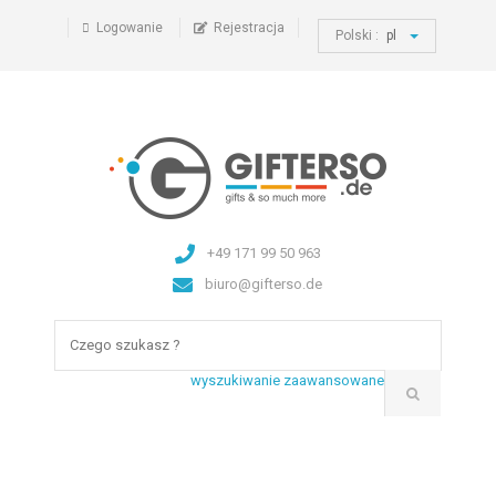
Logowanie
Rejestracja
Polski :
pl
+49 171 99 50 963
biuro@gifterso.de
wyszukiwanie zaawansowane