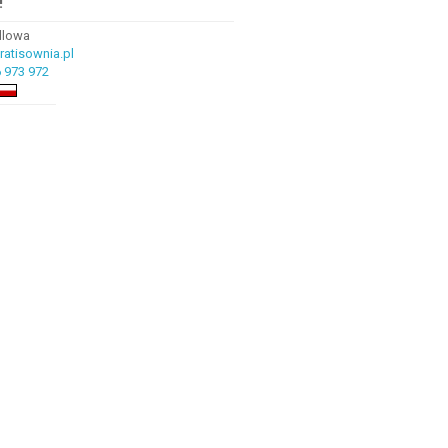
!
ndlowa
atisownia.pl
 973 972