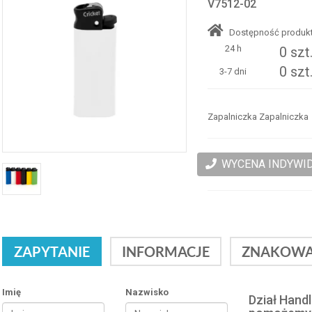
V7512-02
Dostępność produkt
24 h
0 szt
0 szt
3-7 dni
Zapalniczka Zapalniczka
WYCENA INDYWI
ZAPYTANIE
INFORMACJE
ZNAKOWA
Imię
Nazwisko
Dział Hand