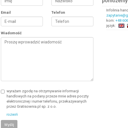
pomożemy
Infolinia ha
Email
Telefon
zapytanie@gr
kom:
+48 606
język:
Wiadomość
wyrażam zgodę na otrzymywanie informacji
handlowych na podany przeze mnie adres poczty
elektronicznej i numer telefonu, przekazywanych
przez Gratisownia.pl sp. z o.o.
rozwiń
Wyślij