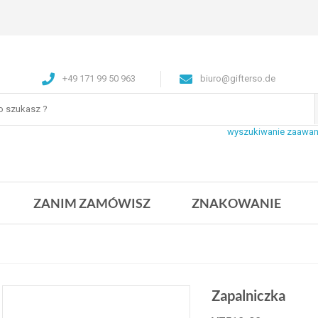
+49 171 99 50 963
biuro@gifterso.de
wyszukiwanie zaawa
ZANIM ZAMÓWISZ
ZNAKOWANIE
Zapalniczka