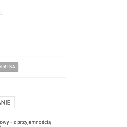
u:
.
.
DUALNA
NIE
lowy - z przyjemnością