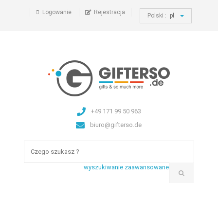
Logowanie
Rejestracja
Polski :
pl
+49 171 99 50 963
biuro@gifterso.de
wyszukiwanie zaawansowane