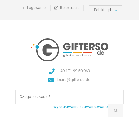
Logowanie
Rejestracja
Polski :
pl
+49 171 99 50 963
biuro@gifterso.de
wyszukiwanie zaawansowane