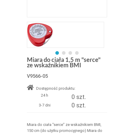
Miara do ciała 1,5 m "serce"
ze wskaźnikiem BMI
V9566-05
Dostępność produktu:
24 h
0 szt.
0 szt.
3-7 dni
Miara do ciała "serce" ze wskaźnikiem BMI,
150 cm (do użytku promocyjnego) Miara do