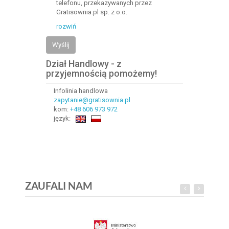
telefonu, przekazywanych przez
Gratisownia.pl sp. z o.o.
rozwiń
Wyślij
Dział Handlowy - z
przyjemnością pomożemy!
Infolinia handlowa
zapytanie@gratisownia.pl
kom:
+48 606 973 972
język:
ZAUFALI NAM