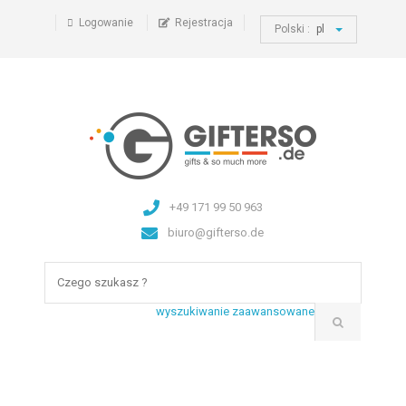
Logowanie
Rejestracja
Polski :
pl
+49 171 99 50 963
biuro@gifterso.de
wyszukiwanie zaawansowane