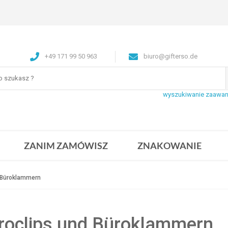
+49 171 99 50 963
biuro@gifterso.de
wyszukiwanie zaawa
ZANIM ZAMÓWISZ
ZNAKOWANIE
 Büroklammern
roclips und Büroklammern