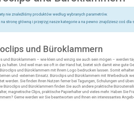
tety nie znaleźliśmy produktów według wybranych parametrów.
na stronę główną i przejrzyj nasze kategorie a na pewno znajdziesz coś dla 
oclips und Büroklammern
ps und Büroklammern – wie klein und winzig sie auch sein mögen – werden täg
zu halten. Und weil man sie oft in der Hand hat, bietet sich damit eine gute G
Büroclips und Büroklammern mit Ihrem Logo bedrucken lassen. Somit erhalten 
nternen und -externen Einsatz. Büroclips und Büroklammern mit Werbedruck 
tet werden. Sie finden Ihren Nutzen ferner bei Tagungen, Schulungen und überal
ie Büroclips und Büroklammern finden Sie auch andere praktische Büroutensilie
ter, magnetische Clips, praktische Papierhalter und vieles mehr. Haben Sie F
mmern? Gerne werden wir Sie beantworten und Ihnen ein interessantes Ange