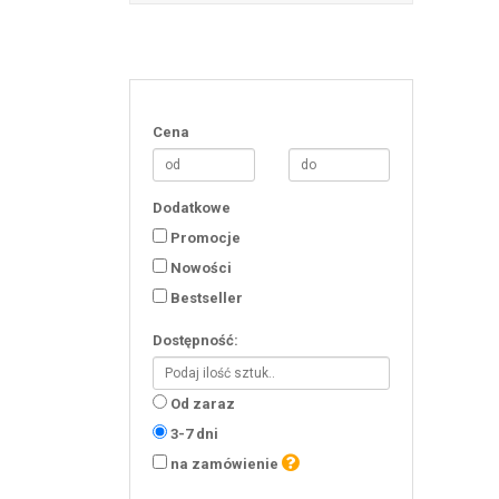
Cena
Dodatkowe
Promocje
Nowości
Bestseller
Dostępność:
Od zaraz
3-7 dni
na zamówienie