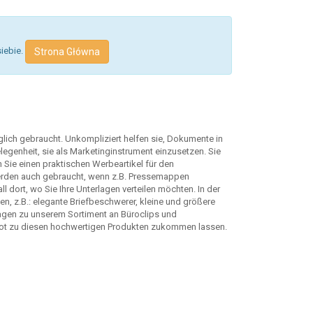
siebie.
Strona Główna
lich gebraucht. Unkompliziert helfen sie, Dokumente in
elegenheit, sie als Marketinginstrument einzusetzen. Sie
Sie einen praktischen Werbeartikel für den
werden auch gebraucht, wenn z.B. Pressemappen
l dort, wo Sie Ihre Unterlagen verteilen möchten. In der
n, z.B.: elegante Briefbeschwerer, kleine und größere
ragen zu unserem Sortiment an Büroclips und
bot zu diesen hochwertigen Produkten zukommen lassen.