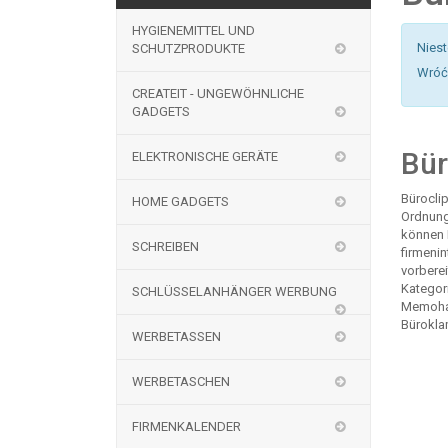
HYGIENEMITTEL UND
Nies
SCHUTZPRODUKTE
Wróć 
CREATEIT - UNGEWÖHNLICHE
GADGETS
Bür
ELEKTRONISCHE GERÄTE
Bürocli
HOME GADGETS
Ordnung 
können 
SCHREIBEN
firmeni
vorberei
Kategor
SCHLÜSSELANHÄNGER WERBUNG
Memohal
Bürokla
WERBETASSEN
WERBETASCHEN
FIRMENKALENDER