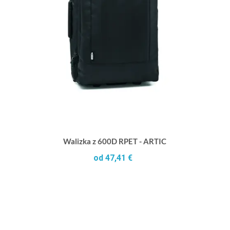
Walizka z 600D RPET - ARTIC
od 47,41 €