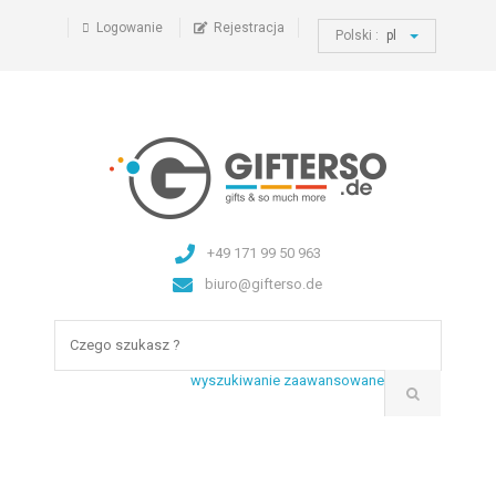
Logowanie
Rejestracja
Polski :
pl
+49 171 99 50 963
biuro@gifterso.de
wyszukiwanie zaawansowane