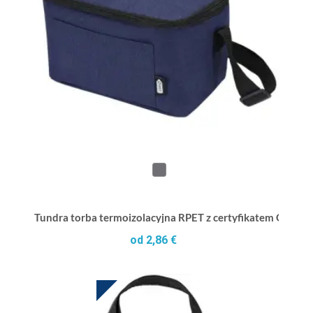
Tundra torba termoizolacyjna RPET z certyfikatem GRS na 
od 2,86 €
HOT DEAL