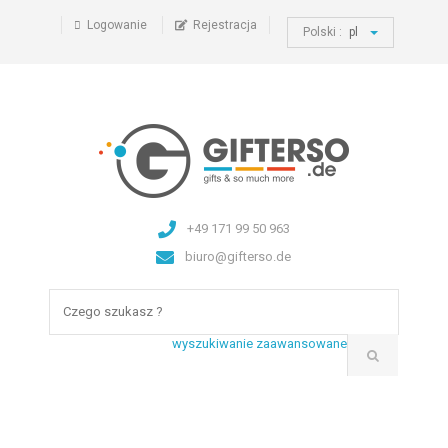
Logowanie
Rejestracja
Polski :
pl
+49 171 99 50 963
biuro@gifterso.de
wyszukiwanie zaawansowane