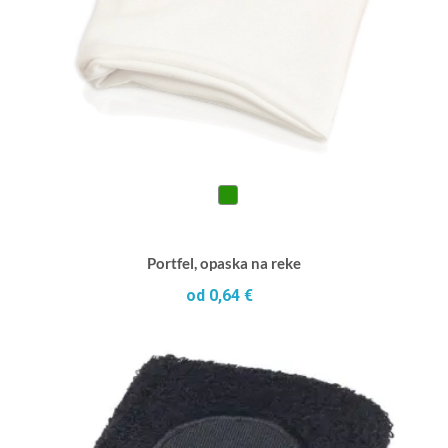
Portfel, opaska na reke
od 0,64 €