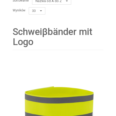
Sortowanie
Nazwa od A do Z
Wyników
33
Schweiβbänder mit
Logo