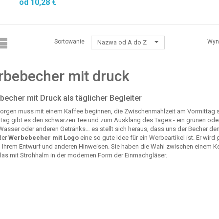
od 10,28 €
Sortowanie
Wyn
Nazwa od A do Z
bebecher mit druck
echer mit Druck als täglicher Begleiter
orgen muss mit einem Kaffee beginnen, die Zwischenmahlzeit am Vormittag
tag gibt es den schwarzen Tee und zum Ausklang des Tages - ein grünen oder
Wasser oder anderen Getränks… es stellt sich heraus, dass uns der Becher den
der
Werbebecher mit Logo
eine so gute Idee für ein Werbeartikel ist. Er wi
h Ihrem Entwurf und anderen Hinweisen. Sie haben die Wahl zwischen einem K
las mit Strohhalm in der modernen Form der Einmachgläser.