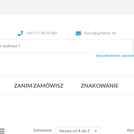
+49 171 99 50 963
biuro@gifterso.de
wyszukiwanie zaawa
ZANIM ZAMÓWISZ
ZNAKOWANIE
Sortowanie
Wyn
Nazwa od A do Z