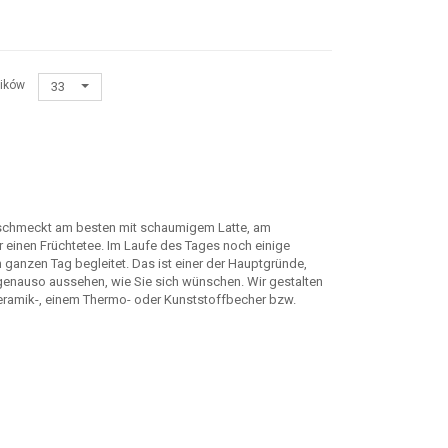
ików
33
 schmeckt am besten mit schaumigem Latte, am
 einen Früchtetee. Im Laufe des Tages noch einige
 ganzen Tag begleitet. Das ist einer der Hauptgründe,
rd genauso aussehen, wie Sie sich wünschen. Wir gestalten
eramik-, einem Thermo- oder Kunststoffbecher bzw.