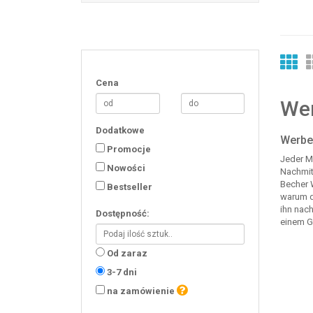
Cena
Wer
Dodatkowe
Werbeb
Promocje
Jeder M
Nowości
Nachmit
Becher 
Bestseller
warum 
ihn nac
Dostępność:
einem G
Od zaraz
3-7 dni
na zamówienie