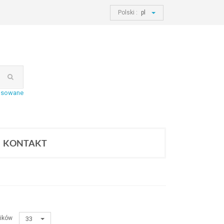
Polski :
pl
nsowane
KONTAKT
ików
33