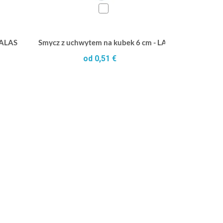
 ALAS
Smycz z uchwytem na kubek 6 cm - LANCUP
od 0,51 €