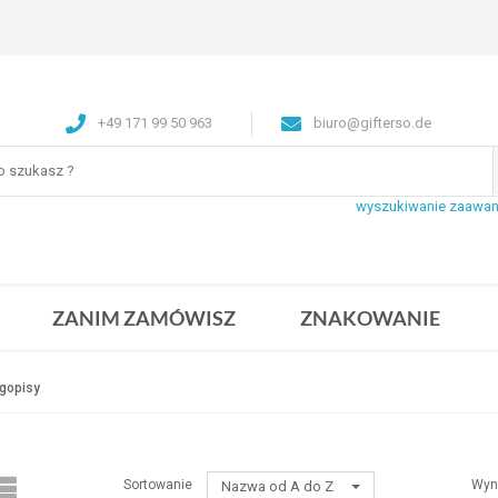
+49 171 99 50 963
biuro@gifterso.de
wyszukiwanie zaawa
ZANIM ZAMÓWISZ
ZNAKOWANIE
gopisy
Sortowanie
Wyn
Nazwa od A do Z