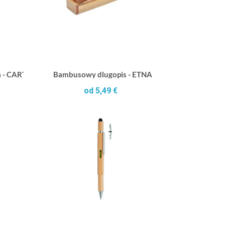
dza - CARTOON COLOURED
Bambusowy dlugopis - ETNA
od 5,49 €