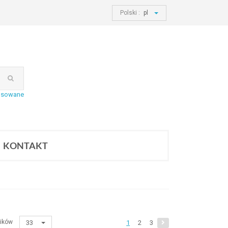
Polski :
pl
nsowane
KONTAKT
ików
33
1
2
3