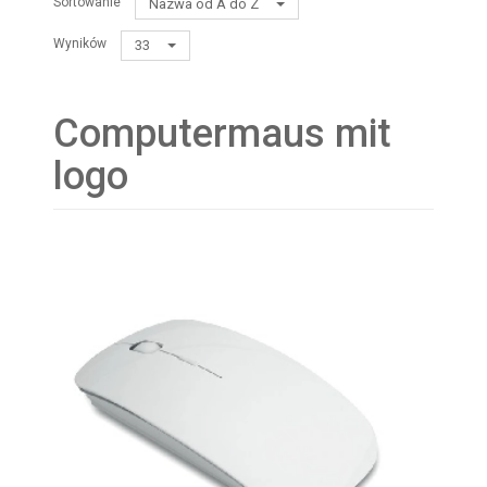
Sortowanie
Nazwa od A do Z
Wyników
33
Computermaus mit
logo