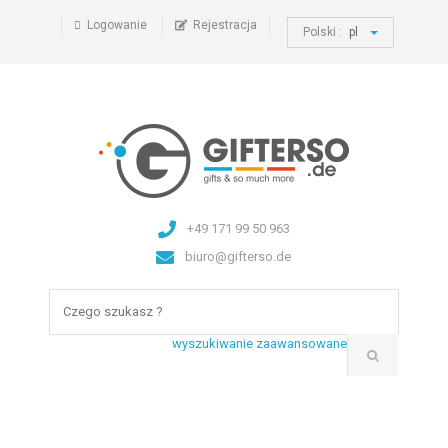
Logowanie
Rejestracja
Polski :
pl
+49 171 99 50 963
biuro@gifterso.de
wyszukiwanie zaawansowane