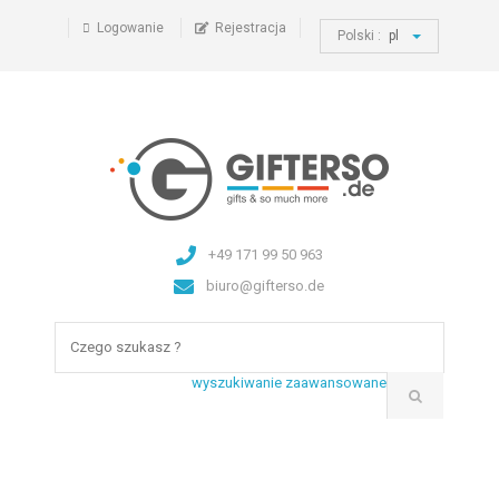
Logowanie
Rejestracja
Polski :
pl
+49 171 99 50 963
biuro@gifterso.de
wyszukiwanie zaawansowane