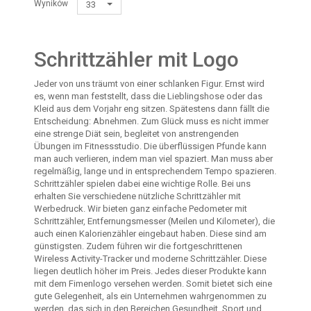
Wyników
33
Schrittzähler mit Logo
Jeder von uns träumt von einer schlanken Figur. Ernst wird
es, wenn man feststellt, dass die Lieblingshose oder das
Kleid aus dem Vorjahr eng sitzen. Spätestens dann fällt die
Entscheidung: Abnehmen. Zum Glück muss es nicht immer
eine strenge Diät sein, begleitet von anstrengenden
Übungen im Fitnessstudio. Die überflüssigen Pfunde kann
man auch verlieren, indem man viel spaziert. Man muss aber
regelmäßig, lange und in entsprechendem Tempo spazieren.
Schrittzähler spielen dabei eine wichtige Rolle. Bei uns
erhalten Sie verschiedene nützliche Schrittzähler mit
Werbedruck. Wir bieten ganz einfache Pedometer mit
Schrittzähler, Entfernungsmesser (Meilen und Kilometer), die
auch einen Kalorienzähler eingebaut haben. Diese sind am
günstigsten. Zudem führen wir die fortgeschrittenen
Wireless Activity-Tracker und moderne Schrittzähler. Diese
liegen deutlich höher im Preis. Jedes dieser Produkte kann
mit dem Fimenlogo versehen werden. Somit bietet sich eine
gute Gelegenheit, als ein Unternehmen wahrgenommen zu
werden, das sich in den Bereichen Gesundheit, Sport und