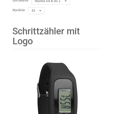
Sortowanie
Nazwa od A do Z
Wyników
33
Schrittzähler mit
Logo