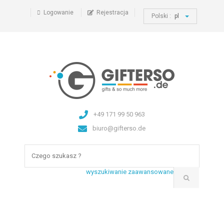
Logowanie
Rejestracja
Polski :
pl
+49 171 99 50 963
biuro@gifterso.de
wyszukiwanie zaawansowane