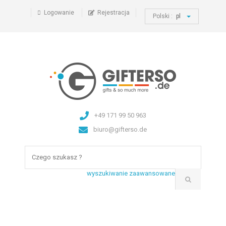
Logowanie
Rejestracja
Polski :
pl
+49 171 99 50 963
biuro@gifterso.de
wyszukiwanie zaawansowane