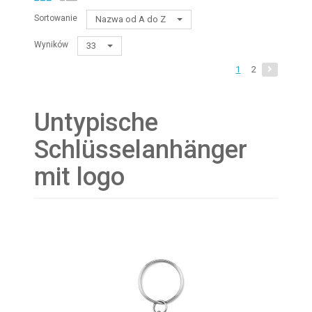
Sortowanie
Nazwa od A do Z
Wyników
33
1
2
Untypische
Schlüsselanhänger
mit logo