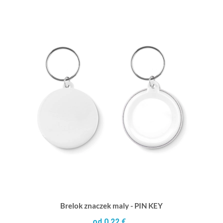
Brelok znaczek maly - PIN KEY
od 0,22 €