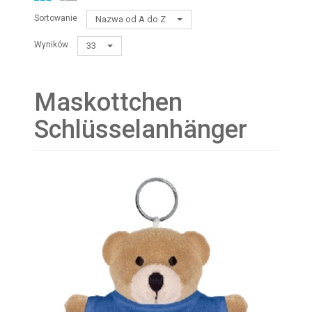
Sortowanie
Nazwa od A do Z
Wyników
33
Maskottchen
Schlüsselanhänger