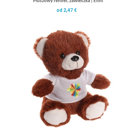
Pluszowy renifer, zawieszka | Enni
od 2,47 €