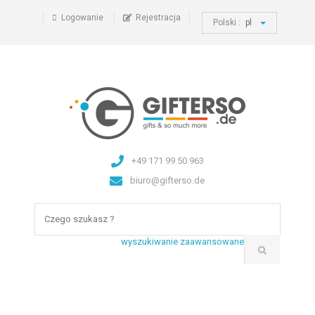
Logowanie
Rejestracja
Polski :
pl
+49 171 99 50 963
biuro@gifterso.de
wyszukiwanie zaawansowane