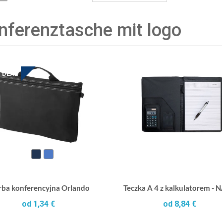
nferenztasche mit logo
 DEAL
rba konferencyjna Orlando
Teczka A 4 z kalkulatorem -
od 1,34 €
od 8,84 €