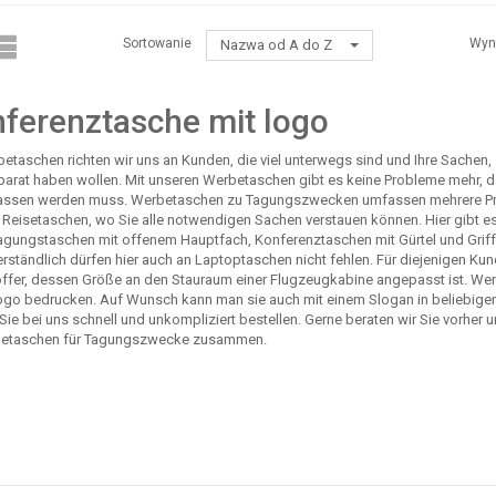
Sortowanie
Wyn
Nazwa od A do Z
ferenztasche mit logo
betaschen richten wir uns an Kunden, die viel unterwegs sind und Ihre Sachen
 parat haben wollen. Mit unseren Werbetaschen gibt es keine Probleme mehr, d
ssen werden muss. Werbetaschen zu Tagungszwecken umfassen mehrere Produk
 Reisetaschen, wo Sie alle notwendigen Sachen verstauen können. Hier gibt e
Tagungstaschen mit offenem Hauptfach, Konferenztaschen mit Gürtel und Griffe
rständlich dürfen hier auch an Laptoptaschen nicht fehlen. Für diejenigen Kun
ffer, dessen Größe an den Stauraum einer Flugzeugkabine angepasst ist. Wer
ogo bedrucken. Auf Wunsch kann man sie auch mit einem Slogan in beliebig
Sie bei uns schnell und unkompliziert bestellen. Gerne beraten wir Sie vorher
betaschen für Tagungszwecke zusammen.