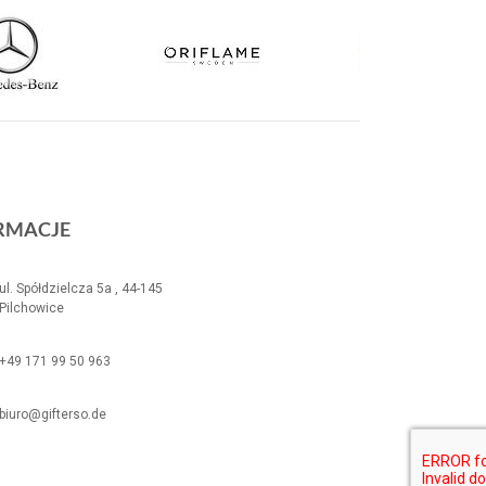
RMACJE
ul. Spółdzielcza 5a , 44-145
Pilchowice
+49 171 99 50 963
biuro@gifterso.de