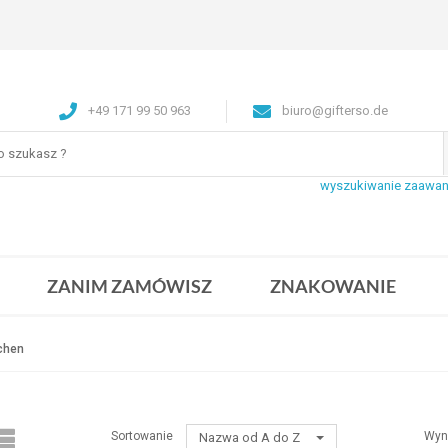
+49 171 99 50 963
biuro@gifterso.de
wyszukiwanie zaawa
ZANIM ZAMÓWISZ
ZNAKOWANIE
chen
Sortowanie
Wyn
Nazwa od A do Z