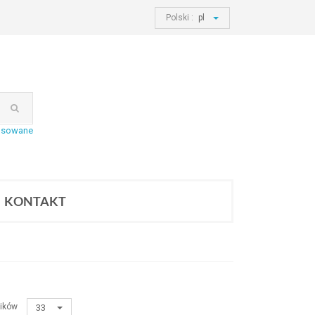
Polski :
pl
nsowane
KONTAKT
ików
33