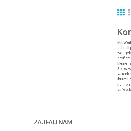
Kon
Mit Wer
schnell
weggela
größere
kleine 
Selbstve
Aktenko
Ihrem L
können 
an Wer
ZAUFALI NAM