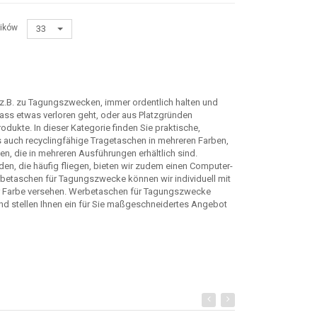
ików
33
, z.B. zu Tagungszwecken, immer ordentlich halten und
ass etwas verloren geht, oder aus Platzgründen
te. In dieser Kategorie finden Sie praktische,
s auch recyclingfähige Tragetaschen in mehreren Farben,
n, die in mehreren Ausführungen erhältlich sind.
den, die häufig fliegen, bieten wir zudem einen Computer-
betaschen für Tagungszwecke können wir individuell mit
er Farbe versehen. Werbetaschen für Tagungszwecke
 und stellen Ihnen ein für Sie maßgeschneidertes Angebot