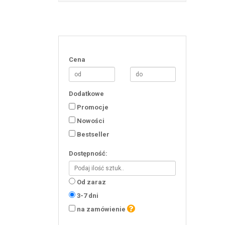
Cena
Dodatkowe
Promocje
Nowości
Bestseller
Dostępność:
Od zaraz
3-7 dni
na zamówienie