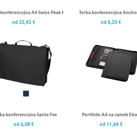
 konferencyjna A4 Swiss Peak Heritage, notatnik, PU z recyklingu
Torba konferencyjna Ancho
od 22,42 €
od 6,20 €
ba konferencyjna Santa Fee
Portfolio A4 na zamek Eb
od 6,08 €
od 11,64 €