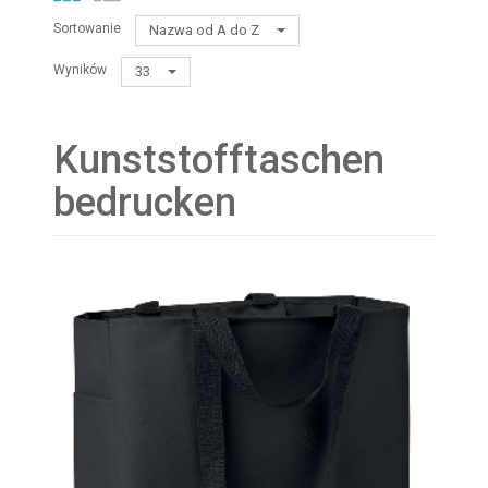
Sortowanie
Nazwa od A do Z
Wyników
33
Kunststofftaschen
bedrucken