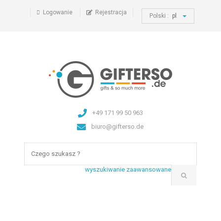
Logowanie
Rejestracja
Polski :
pl
+49 171 99 50 963
biuro@gifterso.de
wyszukiwanie zaawansowane