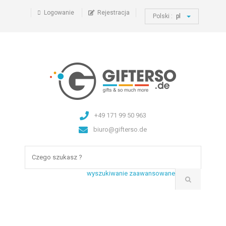
Logowanie
Rejestracja
Polski :
pl
+49 171 99 50 963
biuro@gifterso.de
wyszukiwanie zaawansowane