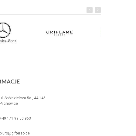
RMACJE
ul. Spółdzielcza 5a , 44-145
Pilchowice
+49 171 99 50 963
biuro@gifterso.de