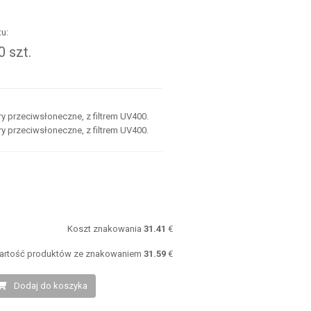
u:
 szt.
.
ry przeciwsłoneczne, z filtrem UV400.
ry przeciwsłoneczne, z filtrem UV400.
:
Koszt znakowania
31.41
€
artość produktów ze znakowaniem
31.59
€
Dodaj do koszyka