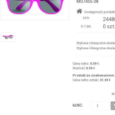
MO7455-38
Dostępność produkt
24 h
24480
0 szt
3-7 dni
Stylowe i klasyczne okula
Stylowe i klasyczne okula
Cena netto:
0.59
€
Wartość
0.59
€
Produkt ze znakowaniem
Cena netto sztuki:
31.59
€
W
ILOŚĆ: