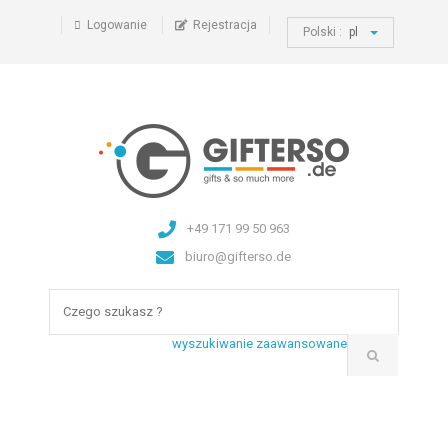
Logowanie
Rejestracja
Polski :
pl
+49 171 99 50 963
biuro@gifterso.de
wyszukiwanie zaawansowane