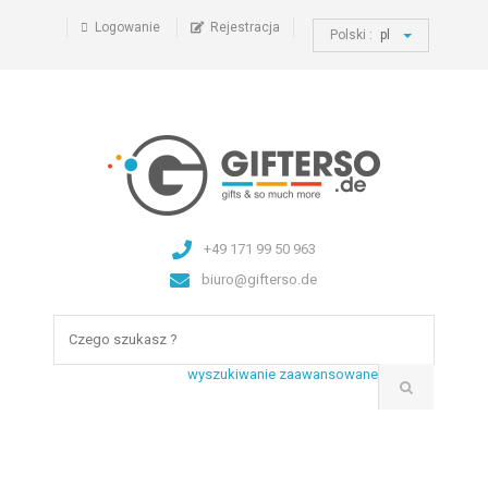
Logowanie
Rejestracja
Polski :
pl
+49 171 99 50 963
biuro@gifterso.de
wyszukiwanie zaawansowane