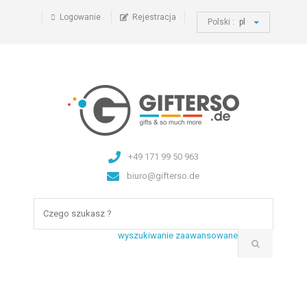
Logowanie
Rejestracja
Polski :
pl
+49 171 99 50 963
biuro@gifterso.de
wyszukiwanie zaawansowane