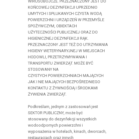
WIRUSOBÓJCZE. PRZEZNACZONY JEST DO
KOŃCOWEJ DEZYNFEKCJI UPRZEDNIO
UMYTYCH I SPŁUKANYCH CZYSTA WODĄ
POWIERZCHNI I URZĄDZEŃ W PRZEMYŚLE
SPOŻYWCZYM, OBIEKTACH
UŻYTECZNOŚCI PUBLICZNEJ ORAZ DO
HIGIENICZNEJ DEZYNFEKCJI RĄK.
PRZEZNACZONY JEST TEŻ DO UTRZYMANIA
HIGIENY WETERYNARYJNEJ W MIEJSCACH
HODOWLI, PRZETRZYMYWANIA I
TRANSPORTU ZWIERZĄT. MOŻE BYĆ
STOSOWANY NA
CZYSTYCH POWIERZCHNIACH MAJĄCYCH
JAK I NIE MAJĄCYCH BEZPOŚREDNIEGO
KONTAKTU Z ŻYWNOŚCIĄ I ŚRODKAMI
ŻYWIENIA ZWIERZĄT.
Podkreślam, jednym z zastosowań jest
SEKTOR PUBLICZNY, może być
stosowany do dezynfekcji wszystkich
wodoodpornych powierzchni i
wyposażenia w hotelach, kinach, dworcach,
restauracjach oraz innych