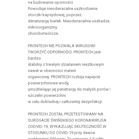
na budowanie oporności.
Powoduje nieodwracalne uszkodzenie
otoczki kapsydowej, poprzez
denaturację białek. Nieodwracalnie uszkadza
mikroorganizmy
chorobotwórcze.
PRONTECH NIE POZWALA WIRUSOWI
TWORZYĆ ODPORNOŚCI. PRONTECH jest
bardzo
stabilny z trwałym działaniem resztkowym
nawet w obecności materii
organicznej. PRONTECH rozbija napięcie
powierzchniowe wody,
umożliwiając jej penetrację do małych porów i
szczelin powierzchni
w celu dokładnej i całkowitej dezynfekcji.
PRONTECH ZOSTAŁ PRZETESTOWANY NA
SUROGACIE ŚWIŃSKIEGO KORONAWIRUSA
CODVID-19, WYKAZUJĄC SKUTECZNOŚĆ W
STOSUNKU DO COVID-19 przy dawce
praktycznej 500 ppm. To oznacza 1,5 g/litr