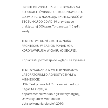
PRONTECH ZOSTAŁ PRZETESTOWANY NA
SUROGACIE ŚWIŃSKIEGO KORONAWIRUSA
CODVID-19, WYKAZUJĄC SKUTECZNOŚĆ W
STOSUNKU DO COVID-19 przy dawce
praktycznej 500 ppm. To oznacza 1,5 g/litr
wody.
TEST POTWIERDZIŁ SKUTECZNOŚĆ
PRONTECHU W ZABICIU PONAD 99%
KORONAWIRUSA W CIĄGU 60 SEKUND.
Kopia testu pozostaje do wglądu na życzenie.
TEST WYKONANO W WETERYNARYJNYM
LABORATORIUM DIAGNOSTYCZNYM W
MINNESOCIE,
USA. Test prowadził Profesor wirusologii
Sagar. M. Goyal, w
departamencie wirusologii weterynaryjnej,
Uniwersytetu w Minnesocie,
data wykonania sierpień 2010r.