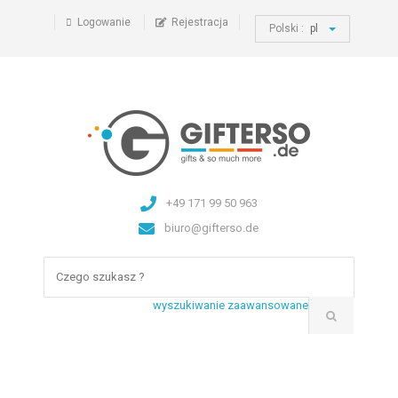
Logowanie
Rejestracja
Polski :
pl
+49 171 99 50 963
biuro@gifterso.de
wyszukiwanie zaawansowane