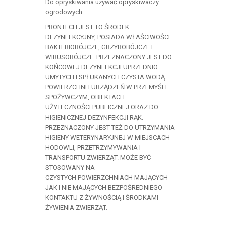
Do opryskiwania używać opryskiwaczy
ogrodowych
PRONTECH JEST TO ŚRODEK
DEZYNFEKCYJNY, POSIADA WŁAŚCIWOŚCI
BAKTERIOBÓJCZE, GRZYBOBÓJCZE I
WIRUSOBÓJCZE. PRZEZNACZONY JEST DO
KOŃCOWEJ DEZYNFEKCJI UPRZEDNIO
UMYTYCH I SPŁUKANYCH CZYSTA WODĄ
POWIERZCHNI I URZĄDZEŃ W PRZEMYŚLE
SPOŻYWCZYM, OBIEKTACH
UŻYTECZNOŚCI PUBLICZNEJ ORAZ DO
HIGIENICZNEJ DEZYNFEKCJI RĄK.
PRZEZNACZONY JEST TEŻ DO UTRZYMANIA
HIGIENY WETERYNARYJNEJ W MIEJSCACH
HODOWLI, PRZETRZYMYWANIA I
TRANSPORTU ZWIERZĄT. MOŻE BYĆ
STOSOWANY NA
CZYSTYCH POWIERZCHNIACH MAJĄCYCH
JAK I NIE MAJĄCYCH BEZPOŚREDNIEGO
KONTAKTU Z ŻYWNOŚCIĄ I ŚRODKAMI
ŻYWIENIA ZWIERZĄT.