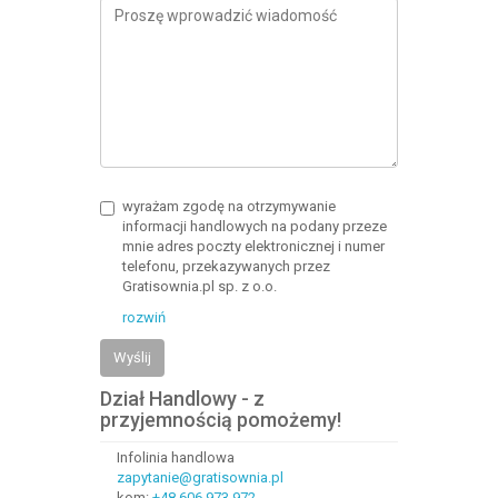
wyrażam zgodę na otrzymywanie
informacji handlowych na podany przeze
mnie adres poczty elektronicznej i numer
telefonu, przekazywanych przez
Gratisownia.pl sp. z o.o.
rozwiń
Wyślij
Dział Handlowy - z
przyjemnością pomożemy!
Infolinia handlowa
zapytanie@gratisownia.pl
kom:
+48 606 973 972