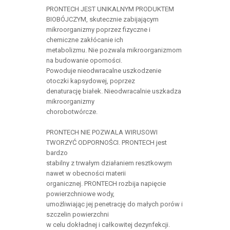
PRONTECH JEST UNIKALNYM PRODUKTEM
BIOBÓJCZYM, skutecznie zabijającym
mikroorganizmy poprzez fizyczne i
chemiczne zakłócanie ich
metabolizmu. Nie pozwala mikroorganizmom
na budowanie oporności.
Powoduje nieodwracalne uszkodzenie
otoczki kapsydowej, poprzez
denaturację białek. Nieodwracalnie uszkadza
mikroorganizmy
chorobotwórcze.
PRONTECH NIE POZWALA WIRUSOWI
TWORZYĆ ODPORNOŚCI. PRONTECH jest
bardzo
stabilny z trwałym działaniem resztkowym
nawet w obecności materii
organicznej. PRONTECH rozbija napięcie
powierzchniowe wody,
umożliwiając jej penetrację do małych porów i
szczelin powierzchni
w celu dokładnej i całkowitej dezynfekcji.