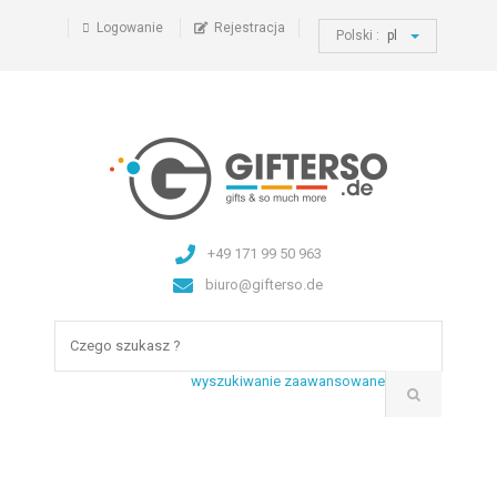
Logowanie
Rejestracja
Polski :
pl
+49 171 99 50 963
biuro@gifterso.de
wyszukiwanie zaawansowane